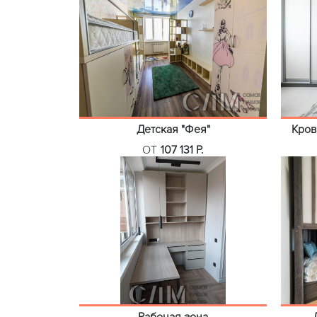
Детская "Фея"
Кров
ОТ
107 131 Р.