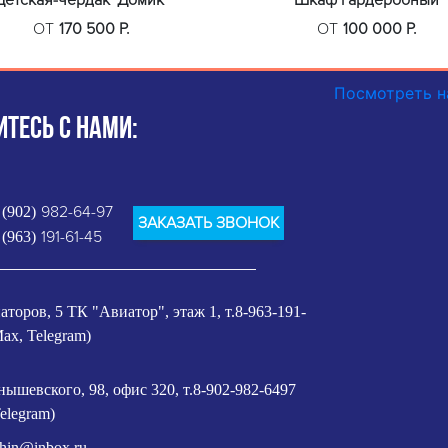
Детская-чердак "Домик"
Шкаф гардеробный
ОТ
170 500 Р.
ОТ
100 000 Р.
Посмотреть н
ТЕСЬ С НАМИ:
982-64-97
 (902)
ЗАКАЗАТЬ ЗВОНОК
191-61-45
 (963)
аторов, 5 ТК "Авиатор", этаж 1, т.8-963-191-
ax, Telegram)
нышевского, 98, офис 320, т.8-902-982-6497
elegram)
shin@inbox.ru