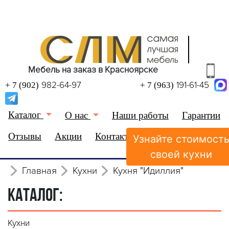
Мебель на заказ в Красноярске
982-64-97
191-61-45
+ 7 (902)
+ 7 (963)
Каталог
О нас
Наши работы
Гарантии
Отзывы
Акции
Контакты
Узнайте стоимост
(0)
Избранное
своей кухни
Главная
Кухни
Кухня "Идиллия"
КАТАЛОГ:
Кухни