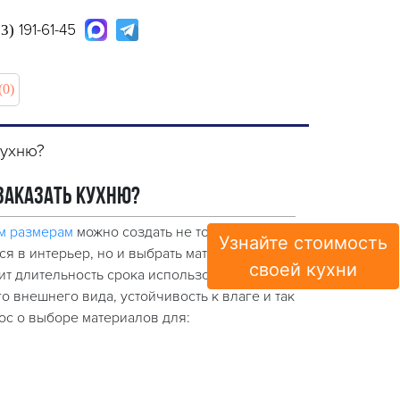
191-61-45
63)
(0)
кухню?
заказать кухню?
м размерам
можно создать не только
Узнайте стоимость
я в интерьер, но и выбрать материалы
своей кухни
ит длительность срока использования
 внешнего вида, устойчивость к влаге и так
рос о выборе материалов для: