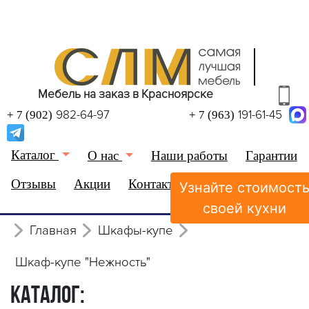
Мебель на заказ в Красноярске
982-64-97
191-61-45
+ 7 (902)
+ 7 (963)
Каталог
О нас
Наши работы
Гарантии
Отзывы
Акции
Контакты
Узнайте стоимост
(0)
Избранное
своей кухни
Главная
Шкафы-купе
Шкаф-купе "Нежность"
КАТАЛОГ: