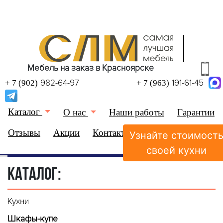
Мебель на заказ в Красноярске
982-64-97
191-61-45
+ 7 (902)
+ 7 (963)
Каталог
О нас
Наши работы
Гарантии
Отзывы
Акции
Контакты
Узнайте стоимост
(0)
Избранное
своей кухни
КАТАЛОГ:
Кухни
Шкафы-купе