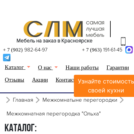
Мебель на заказ в Красноярске
982-64-97
191-61-45
+ 7 (902)
+ 7 (963)
Каталог
О нас
Наши работы
Гарантии
Отзывы
Акции
Контакты
Узнайте стоимост
(0)
Избранное
своей кухни
Главная
Межкомнатыне перегородки
Межкомнатная перегородка "Ольха"
КАТАЛОГ: