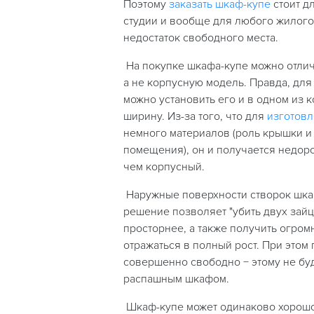
Поэтому
заказать шкаф-купе
стоит д
студии и вообще для любого жилог
недостаток свободного места.
На покупке шкафа-купе можно отлич
а не корпусную модель. Правда, для
можно установить его и в одном из 
ширину. Из-за того, что для
изготовл
немного материалов (роль крышки и 
помещения), он и получается недор
чем корпусный.
Наружные поверхности створок шкаф
решение позволяет "убить двух зайц
просторнее, а также получить огром
отражаться в полный рост. При этом
совершенно свободно − этому не буд
распашным шкафом.
Шкаф-купе может одинаково хорошо