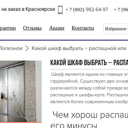
 на заказ в Красноярске
982-64-97
+ 7 (902)
+ 7 (9
рантии
Отзывы
Акции
Контакты
Избранное
Полезное
Какой шкаф выбрать − распашной или 
Какой шкаф выбрать − расп
Шкаф является одним из главных эл
гардеробной. Существуют две осно
различаются между собой прежде в
распашные и шкафы-купе. Распашной
является более современным изобр
Чем хорош распа
его минусы