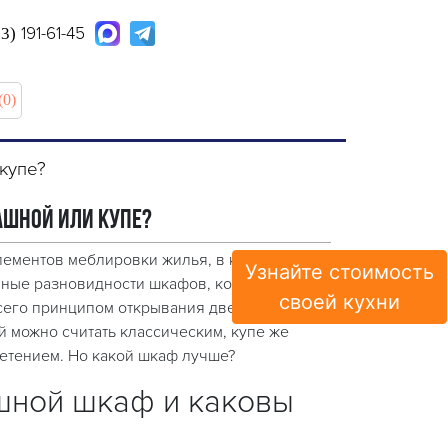
191-61-45
63)
(0)
купе?
ашной или купе?
ементов меблировки жилья, в котором нет
Узнайте стоимость
вные разновидности шкафов, которые
своей кухни
сего принципом открывания дверей −
 можно считать классическим, купе же
етением. Но какой шкаф лучше?
шной шкаф и каковы