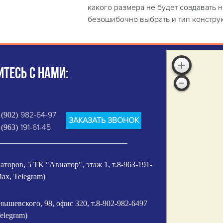
какого размера не будет создавать 
безошибочно выбрать и тип констру
ТЕСЬ С НАМИ:
982-64-97
 (902)
ЗАКАЗАТЬ ЗВОНОК
191-61-45
 (963)
аторов, 5 ТК "Авиатор", этаж 1, т.8-963-191-
ax, Telegram)
нышевского, 98, офис 320, т.8-902-982-6497
elegram)