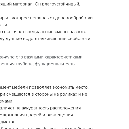
ящий материал. Он влагоустойчивый,
рье, которое осталось от деревообработки.
аги.
но включает специальные смолы разного
лу лучшие водоотталкивающие свойства и
а-купе его важными характеристиками
ренняя глубина, функциональность.
мент мебели позволяет экономить место,
ри смещаются в стороны на роликах и не
змами.
 влияет на аккуратность расположения
 открывания дверей и размещения
дметов.
Кроме того, что шкаф-купе – это удобно, он