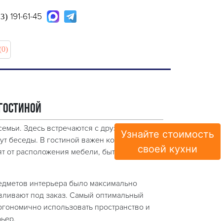
191-61-45
63)
(0)
гостиной
семьи. Здесь встречаются с друзьями,
Узнайте стоимость
т беседы. В гостиной важен комфорт и уют.
своей кухни
ят от расположения мебели, бытовых
едметов интерьера было максимально
авливают под заказ. Самый оптимальный
эргономично использовать пространство и
ьер.