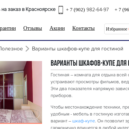
 на заказ в Красноярске
982-64-97
+ 7 (902)
+ 7 (9
рантии
Отзывы
Акции
Контакты
Избранное
Полезное
Варианты шкафов-купе для гостиной
Варианты шкафов-купе для 
Гостиная – комната для отдыха всей 
устраивают просмотры фильмов, веду
Эти два показателя напрямую завис
приборов.
Чтобы местонахождение техники, пр
удобным - мебель в гостиную изгот
вариант –
шкаф-купе
. Он позволит 
гармонично впишется в любой интер