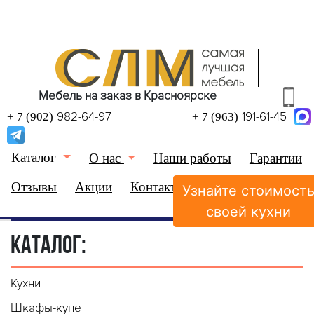
Мебель на заказ в Красноярске
982-64-97
191-61-45
+ 7 (902)
+ 7 (963)
Каталог
О нас
Наши работы
Гарантии
Отзывы
Акции
Контакты
Узнайте стоимост
(0)
Избранное
своей кухни
КАТАЛОГ:
Кухни
Шкафы-купе