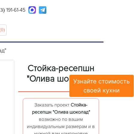
191-61-45
63)
(0)
ад"
Стойка-ресепшн
"Олива шоколад"
Узнайте стоимость
своей кухни
Заказать проект
Стойка-
ресепшн "Олива шоколад"
возможно по вашим
индивидуальным размерам и в
нужной вам компоновке