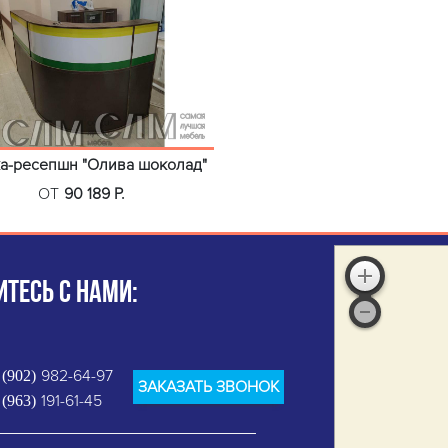
а-ресепшн "Олива шоколад"
ОТ
90 189 Р.
ТЕСЬ С НАМИ:
982-64-97
 (902)
ЗАКАЗАТЬ ЗВОНОК
191-61-45
 (963)