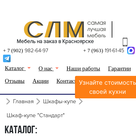
Мебель на заказ в Красноярске
982-64-97
191-61-45
+ 7 (902)
+ 7 (963)
Каталог
О нас
Наши работы
Гарантии
Отзывы
Акции
Контакты
Узнайте стоимост
(0)
Избранное
своей кухни
Главная
Шкафы-купе
Шкаф-купе "Стандарт"
КАТАЛОГ: