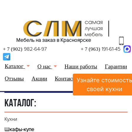
Мебель на заказ в Красноярске
982-64-97
191-61-45
+ 7 (902)
+ 7 (963)
Каталог
О нас
Наши работы
Гарантии
Отзывы
Акции
Контакты
Узнайте стоимост
(0)
Избранное
своей кухни
КАТАЛОГ:
Кухни
Шкафы-купе